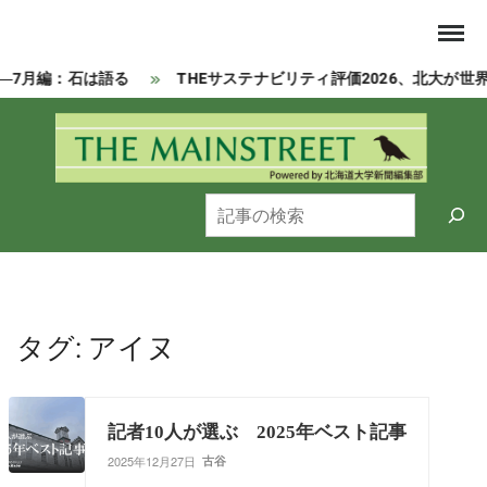
Skip
to
content
―7月編：石は語る
THEサステナビリティ評価2026、北大が世
Powered by 北海道大学新聞編集部
MAI
検
索
タグ:
アイヌ
記者10人が選ぶ 2025年ベスト記事
2025年12月27日
古谷