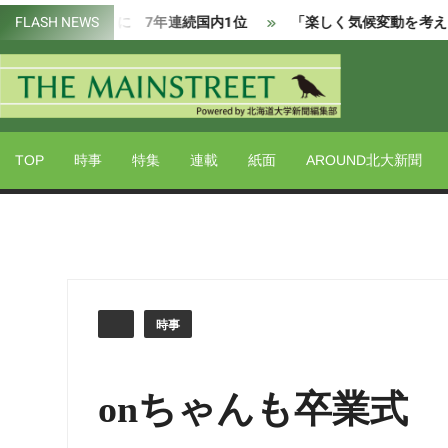
Skip
タイに 7年連続国内1位
FLASH NEWS
「楽しく気候変動を考える場を」北海道
to
content
Powered by 北海道大学新聞編集部
THE
MAIN
TOP
時事
特集
連載
紙面
AROUND北大新聞
時事
onちゃんも卒業式