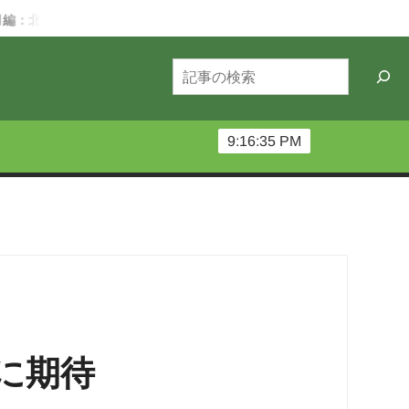
守り人～深夜機材番～
第68回北大祭ー当日編
木の物語を届
検
索
9:16:37 PM
に期待