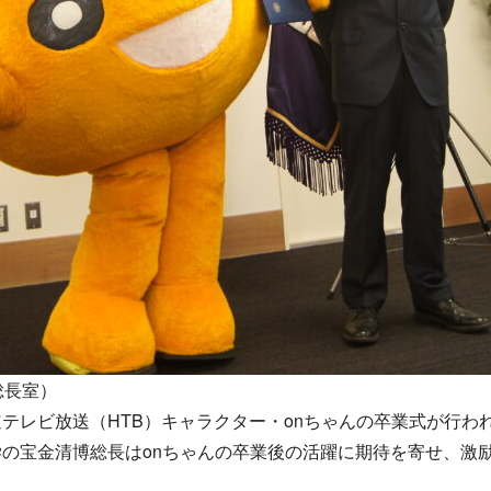
総長室）
テレビ放送（HTB）キャラクター・onちゃんの卒業式が行わ
の宝金清博総長はonちゃんの卒業後の活躍に期待を寄せ、激