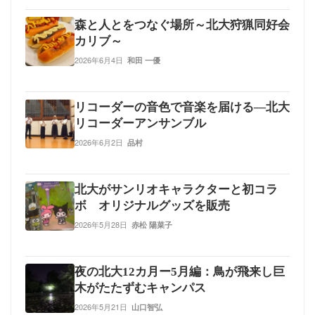
森と人とをつなぐ場所～北大狩猟同好会
カリブ～
2026年6月4日
和田 一優
リコーダーの音色で音楽を届ける—北大
リコーダーアンサンブル
2026年6月2日
品村
北大がサンリオキャラクターと初コラ
ボ オリジナルグッズを販売
2026年5月28日
赤松 陽菜子
夜の北大12カ月ー5月編：鳥が飛来し巨
木がたたずむキャンパス
2026年5月21日
山口智弘