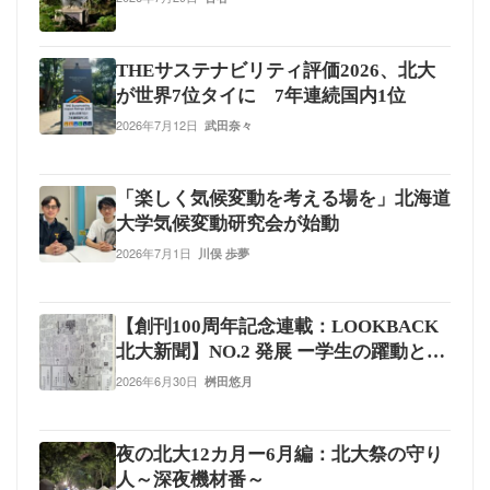
THEサステナビリティ評価2026、北大
が世界7位タイに 7年連続国内1位
2026年7月12日
武田奈々
「楽しく気候変動を考える場を」北海道
大学気候変動研究会が始動
2026年7月1日
川俣 歩夢
【創刊100周年記念連載：LOOKBACK
北大新聞】NO.2 発展 ー学生の躍動と、
現実社会の描写ー
2026年6月30日
桝田悠月
夜の北大12カ月ー6月編：北大祭の守り
人～深夜機材番～