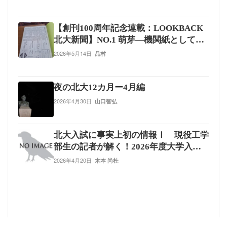
【創刊100周年記念連載：LOOKBACK
北大新聞】NO.1 萌芽―機関紙としての
役割と、寄稿に見る若者の息吹―
2026年5月14日
品村
夜の北大12カ月ー4月編
2026年4月30日
山口智弘
北大入試に事実上初の情報Ⅰ 現役工学
部生の記者が解く！2026年度大学入学
共通テスト
2026年4月20日
木本 尚杜