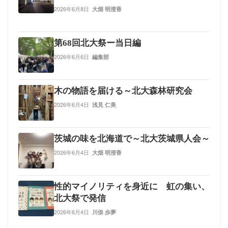
2026年6月8日
大畑 明澄香
第68回北大祭ー当日編
2026年6月6日
編集部
木の物語を届ける～北大森林研究会
2026年6月4日
浅見 仁美
茨城の味を北海道で～北大茨城県人会～
2026年6月4日
大畑 明澄香
性的マイノリティを身近に 虹の集い、
北大祭で発信
2026年6月4日
川俣 歩夢