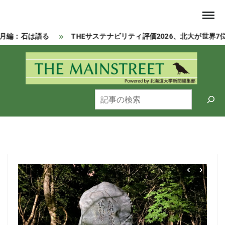
Skip
to
content
月編：石は語る
THEサステナビリティ評価2026、北大が世界7
Powered by 北海道大学新聞編集部
MAI
検
索
0