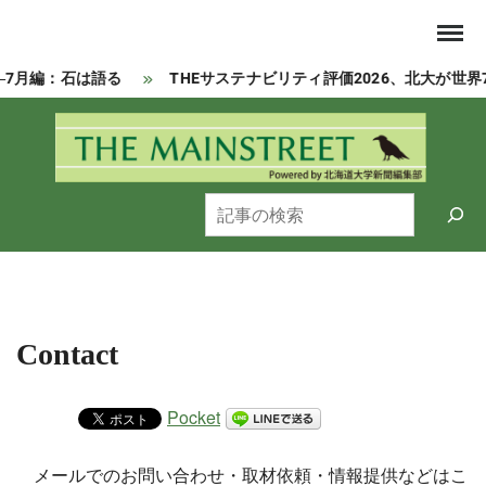
Skip
to
content
―7月編：石は語る
THEサステナビリティ評価2026、北大が世界
Powered by 北海道大学新聞編集部
MAI
検
索
Contact
Pocket
メールでのお問い合わせ・取材依頼・情報提供などはこ