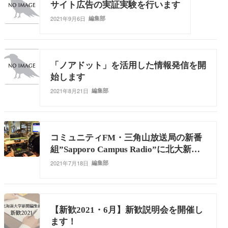
サイト広告の実証実験を行います
2021年9月6日
編集部
「ノアドット」を活用した情報発信を開
始します
2021年8月21日
編集部
コミュニティFM・三角山放送局の新番
組”Sapporo Campus Radio”に北大新聞
編集部がレギュラー出演します
2021年7月18日
編集部
【新歓2021・6月】新歓説明会を開催し
ます！