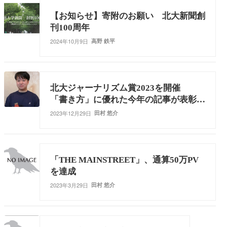
【お知らせ】寄附のお願い 北大新聞創
刊100周年
2024年10月9日
高野 鉄平
北大ジャーナリズム賞2023を開催
「書き方」に優れた今年の記事が表彰さ
れる
2023年12月29日
田村 悠介
「THE MAINSTREET」、通算50万PV
を達成
2023年3月29日
田村 悠介