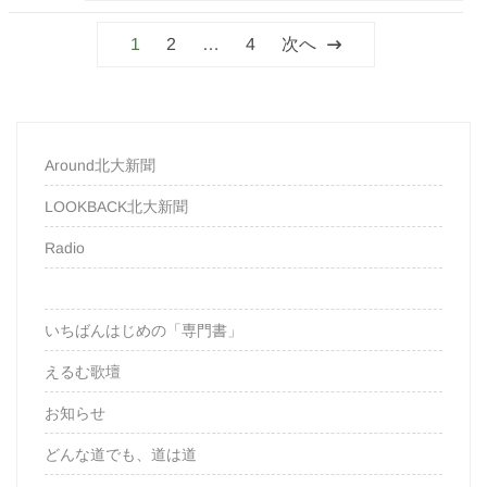
投
1
2
…
4
次へ
稿
の
ペ
Around北大新聞
ー
ジ
LOOKBACK北大新聞
送
Radio
り
いちばんはじめの「専門書」
えるむ歌壇
お知らせ
どんな道でも、道は道