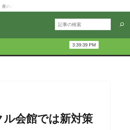
12カ月ー6月編：北大祭の守り人～深夜機材番～
第68回北大祭
検
索
3:39:41 PM
クル会館では新対策