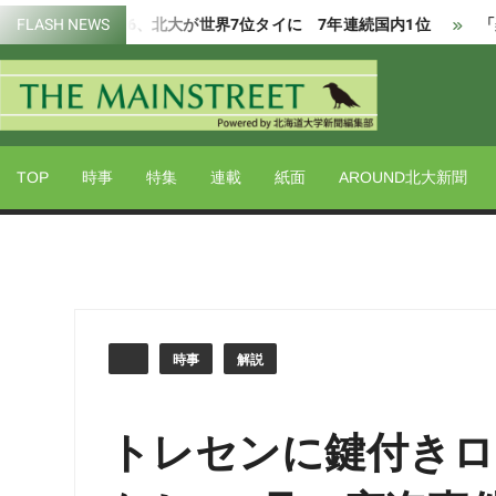
Skip
評価2026、北大が世界7位タイに 7年連続国内1位
FLASH NEWS
「楽しく気
to
content
Powered by 北海道大学新聞編集部
THE
MAIN
TOP
時事
特集
連載
紙面
AROUND北大新聞
時事
解説
トレセンに鍵付きロ