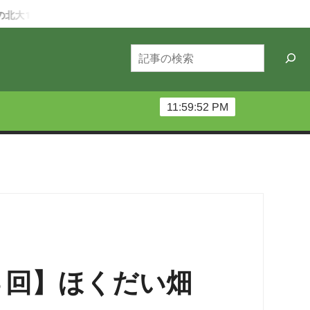
月ー6月編：北大祭の守り人～深夜機材番～
第68回北大祭ー当日
検
索
11:59:53 PM
３回】ほくだい畑