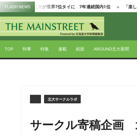
Skip
026、北大が世界7位タイに 7年連続国内1位
FLASH NEWS
「楽しく気候変動
to
content
Powered by 北海道大学新聞編集部
THE
MAIN
TOP
時事
特集
連載
紙面
AROUND北大新聞
北大サークルラボ
サークル寄稿企画 