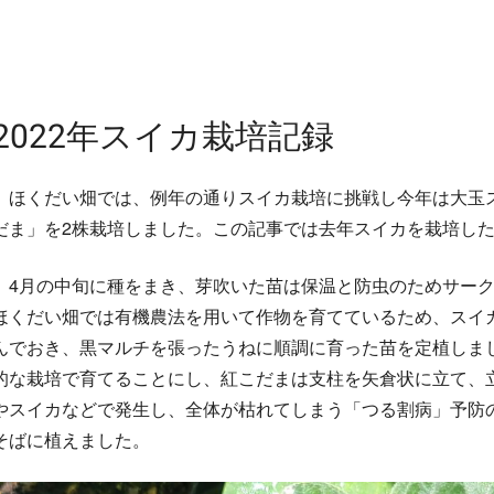
2022年スイカ栽培記録
ほくだい畑では、例年の通りスイカ栽培に挑戦し今年は大玉
だま」を2株栽培しました。この記事では去年スイカを栽培し
4月の中旬に種をまき、芽吹いた苗は保温と防虫のためサー
ほくだい畑では有機農法を用いて作物を育てているため、スイ
んでおき、黒マルチを張ったうねに順調に育った苗を定植しま
的な栽培で育てることにし、紅こだまは支柱を矢倉状に立て、
やスイカなどで発生し、全体が枯れてしまう「つる割病」予防
そばに植えました。