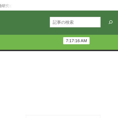
研究会が始動
夜の北大12カ月ー6月編：北大祭の守り人～深夜機
検
索
7:17:16 AM