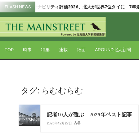
Skip
FLASH NEWS
THEサステナビリティ評価2026、北大が世界7位タイに 7年連続
to
content
Powered by 北海道大学新聞編集部
THE
MAIN
TOP
時事
特集
連載
紙面
AROUND北大新聞
タグ:
らむむらむ
記者10人が選ぶ 2025年ベスト記事
2025年12月27日
古谷