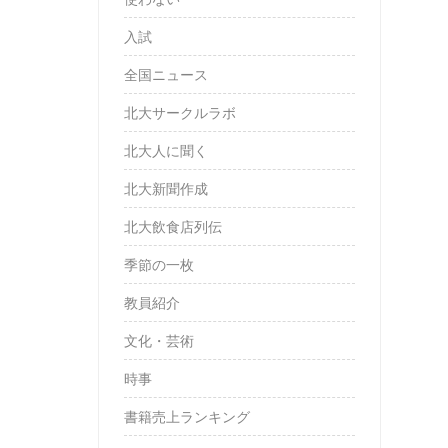
入試
全国ニュース
北大サークルラボ
北大人に聞く
北大新聞作成
北大飲食店列伝
季節の一枚
教員紹介
文化・芸術
時事
書籍売上ランキング