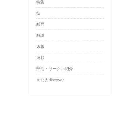
特集
祭
紙面
解説
速報
連載
部活・サークル紹介
＃北大discover