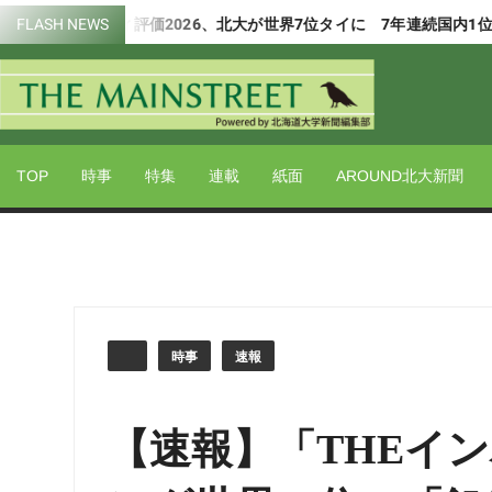
Skip
サステナビリティ評価2026、北大が世界7位タイに 7年連続国内1位
FLASH NEWS
to
content
Powered by 北海道大学新聞編集部
THE
MAIN
TOP
時事
特集
連載
紙面
AROUND北大新聞
時事
速報
【速報】「THEイ