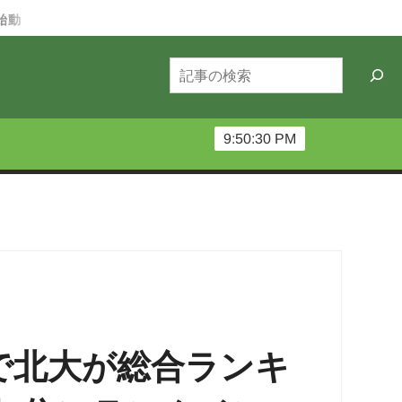
夜の北大12カ月ー6月編：北大祭の守り人～深夜機材番～
検
索
9:50:31 PM
」で北大が総合ランキ