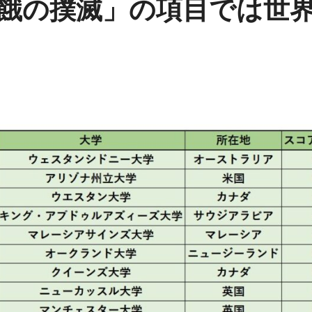
飢餓の撲滅」の項目では世